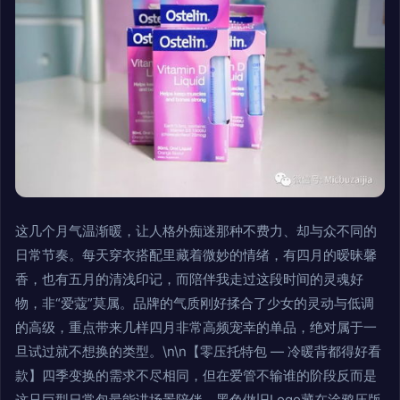
这几个月气温渐暖，让人格外痴迷那种不费力、却与众不同的
日常节奏。每天穿衣搭配里藏着微妙的情绪，有四月的暧昧馨
香，也有五月的清浅印记，而陪伴我走过这段时间的灵魂好
物，非“爱蔻”莫属。品牌的气质刚好揉合了少女的灵动与低调
的高级，重点带来几样四月非常高频宠幸的单品，绝对属于一
旦试过就不想换的类型。\n\n【零压托特包 — 冷暖背都得好看
款】四季变换的需求不尽相同，但在爱管不输谁的阶段反而是
这只巨型日常包最能讲场景陪伴。黑色做旧Logo藏在涂鸦压版