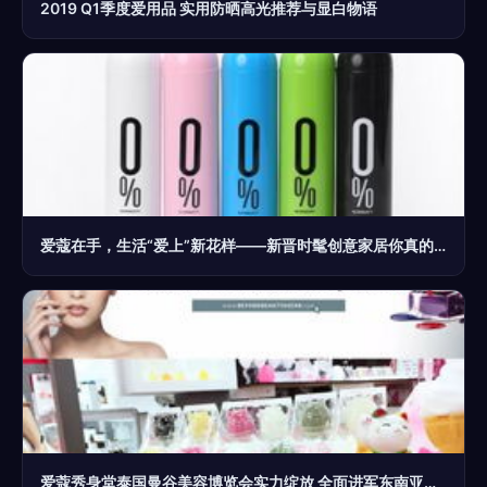
2019 Q1季度爱用品 实用防晒高光推荐与显白物语
爱蔻在手，生活“爱上”新花样——新晋时髦创意家居你真的不来一打？
爱蔻秀身堂泰国曼谷美容博览会实力绽放 全面进军东南亚市场